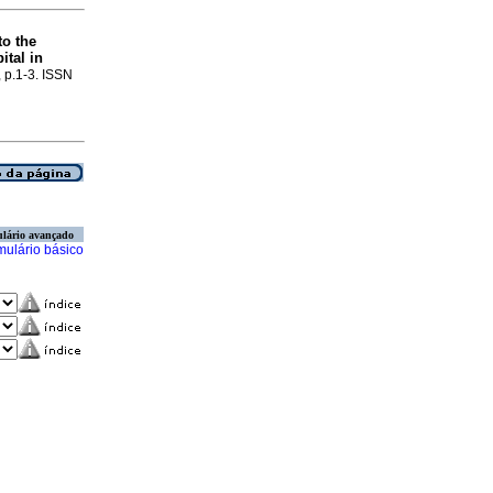
to the
tal in
, p.1-3. ISSN
lário avançado
mulário básico