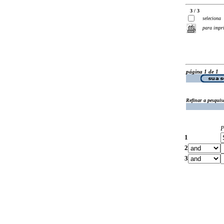
3 / 3
seleciona
para impr
página 1 de 1
Refinar a pesquis
P
1
2
3