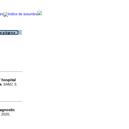
 hospital
a
.
SAMJ, S.
agnostic
e 2020,