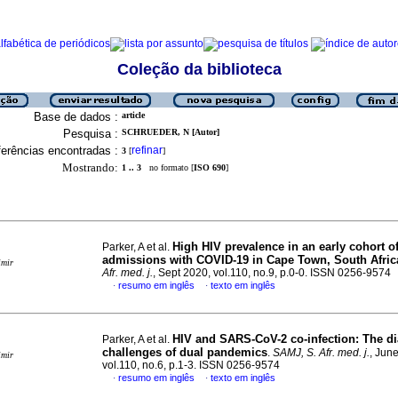
Coleção da biblioteca
Base de dados :
article
Pesquisa :
SCHRUEDER, N [Autor]
erências encontradas :
refinar
3
[
]
Mostrando:
1 .. 3
no formato [
ISO 690
]
High HIV prevalence in an early cohort of
Parker, A et al.
admissions with COVID-19 in Cape Town, South Afric
imir
Afr. med. j.
, Sept 2020, vol.110, no.9, p.0-0. ISSN 0256-9574
resumo em inglês
texto em inglês
·
·
HIV and SARS-CoV-2 co-infection: The di
Parker, A et al.
challenges of dual pandemics
.
SAMJ, S. Afr. med. j.
, Jun
imir
vol.110, no.6, p.1-3. ISSN 0256-9574
resumo em inglês
texto em inglês
·
·