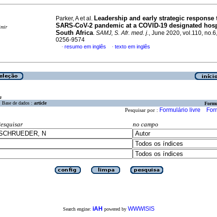
Leadership and early strategic response 
Parker, A et al.
SARS-CoV-2 pandemic at a COVID-19 designated hospi
imir
South Africa
.
SAMJ, S. Afr. med. j.
, June 2020, vol.110, no.6
0256-9574
resumo em inglês
texto em inglês
·
·
a
Base de dados :
article
Formu
Formulário livre
For
Pesquisar por :
esquisar
no campo
iAH
WWWISIS
Search engine:
powered by