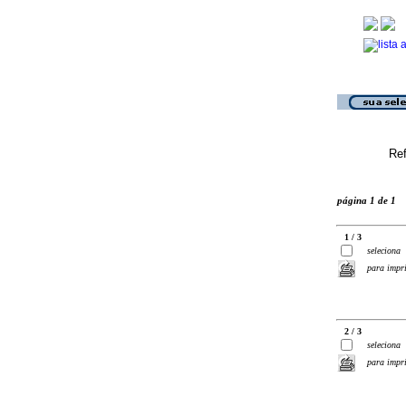
Ref
página 1 de 1
1 / 3
seleciona
para impr
2 / 3
seleciona
para impr