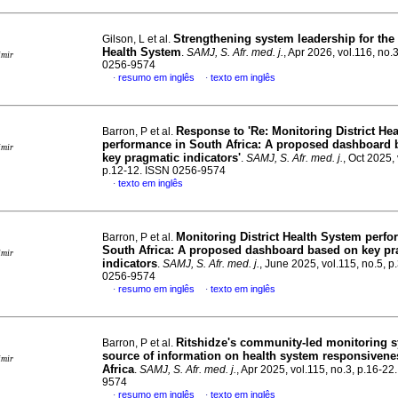
Strengthening system leadership for the 
Gilson, L et al.
Health System
.
SAMJ, S. Afr. med. j.
, Apr 2026, vol.116, no.
imir
0256-9574
resumo em inglês
texto em inglês
·
·
Response to 'Re: Monitoring District He
Barron, P et al.
performance in South Africa: A proposed dashboard 
imir
key pragmatic indicators'
.
SAMJ, S. Afr. med. j.
, Oct 2025, 
p.12-12. ISSN 0256-9574
texto em inglês
·
Monitoring District Health System perfo
Barron, P et al.
South Africa: A proposed dashboard based on key pr
imir
indicators
.
SAMJ, S. Afr. med. j.
, June 2025, vol.115, no.5, 
0256-9574
resumo em inglês
texto em inglês
·
·
Ritshidze's community-led monitoring s
Barron, P et al.
source of information on health system responsivene
imir
Africa
.
SAMJ, S. Afr. med. j.
, Apr 2025, vol.115, no.3, p.16-2
9574
resumo em inglês
texto em inglês
·
·