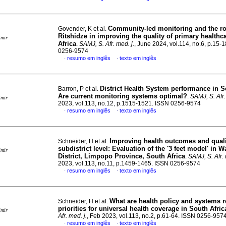
Community-led monitoring and the ro
Govender, K et al.
Ritshidze in improving the quality of primary healthc
imir
Africa
.
SAMJ, S. Afr. med. j.
, June 2024, vol.114, no.6, p.15-
0256-9574
resumo em inglês
texto em inglês
·
·
District Health System performance in S
Barron, P et al.
Are current monitoring systems optimal?
.
SAMJ, S. Afr.
imir
2023, vol.113, no.12, p.1515-1521. ISSN 0256-9574
resumo em inglês
texto em inglês
·
·
Improving health outcomes and qualit
Schneider, H et al.
subdistrict level: Evaluation of the '3 feet model' in 
imir
District, Limpopo Province, South Africa
.
SAMJ, S. Afr. 
2023, vol.113, no.11, p.1459-1465. ISSN 0256-9574
resumo em inglês
texto em inglês
·
·
What are health policy and systems 
Schneider, H et al.
priorities for universal health coverage in South Afric
imir
Afr. med. j.
, Feb 2023, vol.113, no.2, p.61-64. ISSN 0256-957
resumo em inglês
texto em inglês
·
·