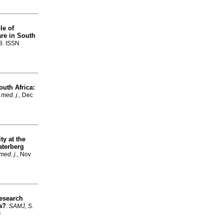
le of
are in South
18. ISSN
outh Africa:
 med. j.
, Dec
y at the
Waterberg
med. j.
, Nov
research
a?
.
SAMJ, S.
4