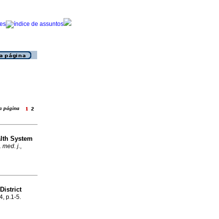
ara página
alth System
 med. j.
,
District
4, p.1-5.