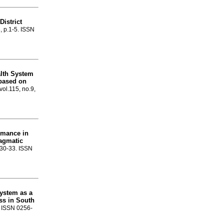
District
3, p.1-5. ISSN
alth System
based on
vol.115, no.9,
rmance in
agmatic
p.30-33. ISSN
ystem as a
ss in South
2. ISSN 0256-