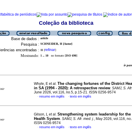
Coleção da biblioteca
Base de dados :
article
Pesquisa :
SCHNEIDER, H [Autor]
erências encontradas :
refinar
11
[
]
Mostrando:
1 .. 10
no formato [
ISO 690
]
ir p
The changing fortunes of the District He
Whyle, E et al.
in SA (1994 - 2020): A retrospective review
.
SAMJ, S. Afr.
imir
June 2026, vol.116, no.5, p.15-21. ISSN 0256-9574
resumo em inglês
texto em inglês
·
·
Strengthening system leadership for the 
Gilson, L et al.
Health System
.
SAMJ, S. Afr. med. j.
, May 2026, vol.116, no.
imir
ISSN 0256-9574
resumo em inglês
texto em inglês
·
·