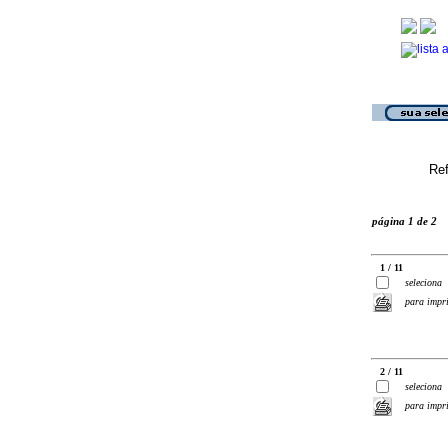
Ref
página 1 de 2
1 / 11
seleciona
para impr
2 / 11
seleciona
para impr