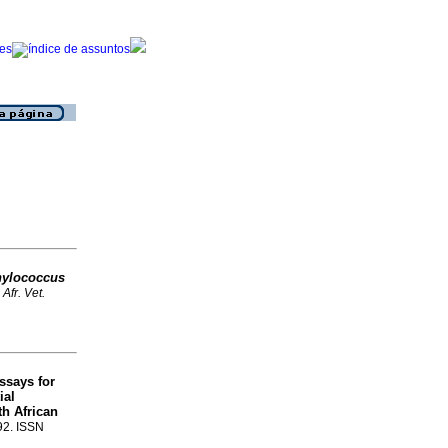
hylococcus
 Afr. Vet.
ssays for
ial
th African
-92. ISSN