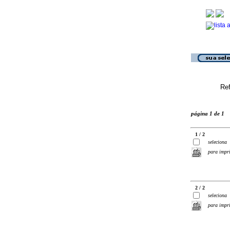
Ref
página 1 de 1
1 / 2
seleciona
para impr
2 / 2
seleciona
para impr