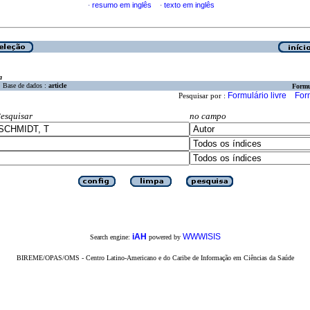
resumo em inglês
texto em inglês
·
·
a
Base de dados :
article
Formu
Formulário livre
For
Pesquisar por :
esquisar
no campo
iAH
WWWISIS
Search engine:
powered by
BIREME/OPAS/OMS - Centro Latino-Americano e do Caribe de Informação em Ciências da Saúde