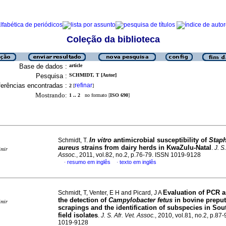
Coleção da biblioteca
Base de dados :
article
Pesquisa :
SCHMIDT, T [Autor]
erências encontradas :
refinar
2
[
]
Mostrando:
1 .. 2
no formato [
ISO 690
]
In vitro
antimicrobial susceptibility of
Stap
Schmidt, T.
aureus
strains from dairy herds in KwaZulu-Natal
.
J. S.
imir
Assoc.
, 2011, vol.82, no.2, p.76-79. ISSN 1019-9128
resumo em inglês
texto em inglês
·
·
Evaluation of PCR a
Schmidt, T, Venter, E H and Picard, J A
the detection of
Campylobacter fetus
in bovine preput
imir
scrapings and the identification of subspecies in Sou
field isolates
.
J. S. Afr. Vet. Assoc.
, 2010, vol.81, no.2, p.87
1019-9128