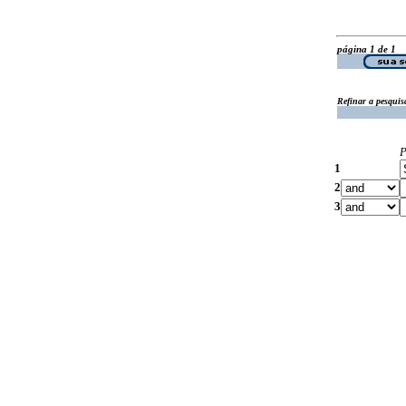
página 1 de 1
Refinar a pesquis
P
1
2
3