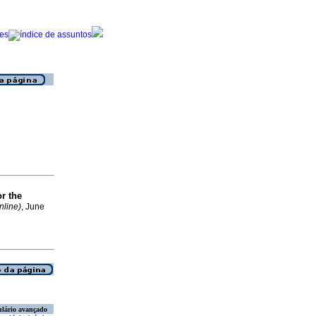
or the
nline)
, June
lário avançado