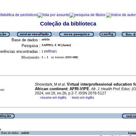
Coleção da biblioteca
Base de dados :
article
Pesquisa :
SAPPIO, E M [Autor]
erências encontradas :
refinar
1
[
]
Mostrando:
1 .. 1
no formato [
ISO 690
]
Virtual interprofessional education f
Showstark, M et al.
African continent
:
AFRI-VIPE
.
Afr. J. Health Prof. Educ. (O
imir
2024, vol.16, no.2b, p.2-7. ISSN 2078-5127
resumo em inglês
texto em inglês
·
·
a
Base de dados :
article
Formu