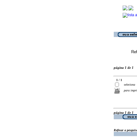
Ref
página 1 de 1
1 / 1
seleciona
para impr
página 1 de 1
Refinar a pesquis