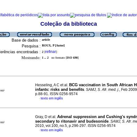
Coleção da biblioteca
Base de dados :
article
Pesquisa :
ROUX, P [Autor]
erências encontradas :
refinar
2
[
]
Mostrando:
1 .. 2
no formato [
ISO 690
]
BCG vaccination in South African 
Hesseling, A C et al.
infants
:
risks and benefits
.
SAMJ, S. Afr. med. j.
, Feb 2009,
imir
p.88-91. ISSN 0256-9574
texto em inglês
·
Adrenal suppression and Cushing's synd
Gray, D et al.
secondary to ritonavir and budesonide
.
SAMJ, S. Afr. me
imir
2010, vol.100, no.5, p.296-297. ISSN 0256-9574
texto em inglês
·