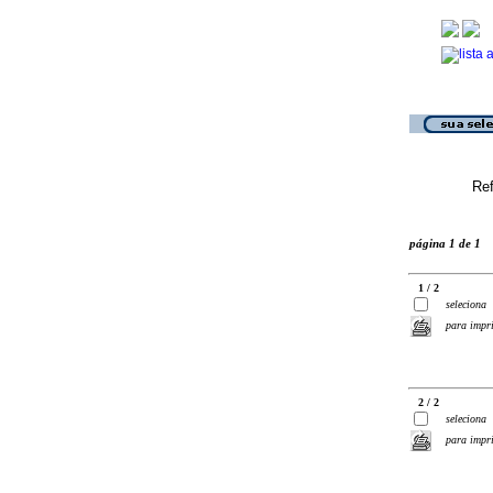
Ref
página 1 de 1
1 / 2
seleciona
para impr
2 / 2
seleciona
para impr