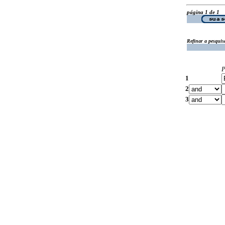
página 1 de 1
Refinar a pesquis
P
1
2
3