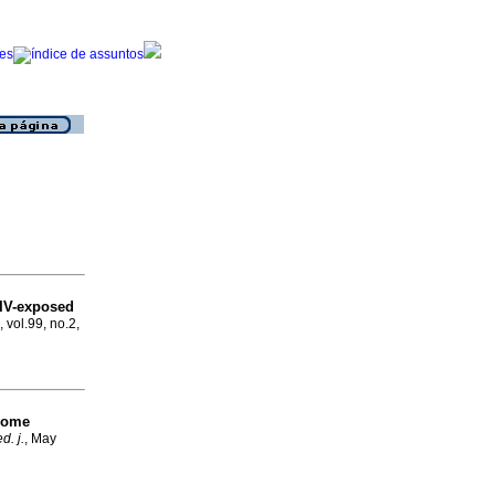
HIV-exposed
 vol.99, no.2,
rome
d. j.
, May