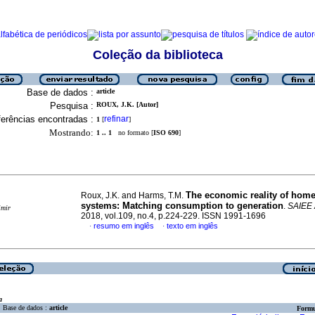
Coleção da biblioteca
Base de dados :
article
Pesquisa :
ROUX, J.K. [Autor]
erências encontradas :
refinar
1
[
]
Mostrando:
1 .. 1
no formato [
ISO 690
]
The economic reality of hom
Roux, J.K. and Harms, T.M.
systems: Matching consumption to generation
.
SAIEE
imir
2018, vol.109, no.4, p.224-229. ISSN 1991-1696
resumo em inglês
texto em inglês
·
·
a
Base de dados :
article
Formu