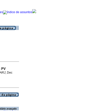
e PV
 ARJ
, Dec
lário avançado