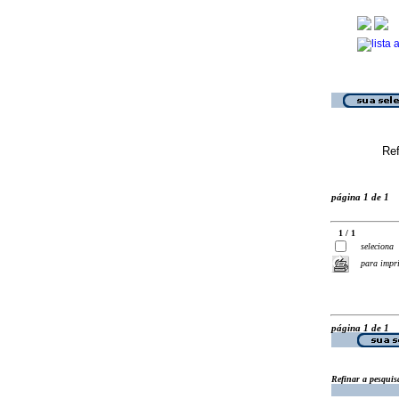
Ref
página 1 de 1
1 / 1
seleciona
para impr
página 1 de 1
Refinar a pesquis