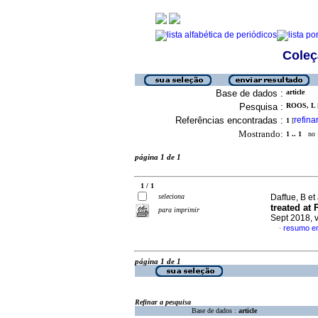
Coleç
Base de dados :
article
Pesquisa :
ROOS, L [
Referências encontradas :
refina
1
[
Mostrando:
1 .. 1
no f
página 1 de 1
1 / 1
seleciona
Daffue, B et 
treated at
para imprimir
Sept 2018, 
resumo em
·
página 1 de 1
Refinar a pesquisa
Base de dados :
article