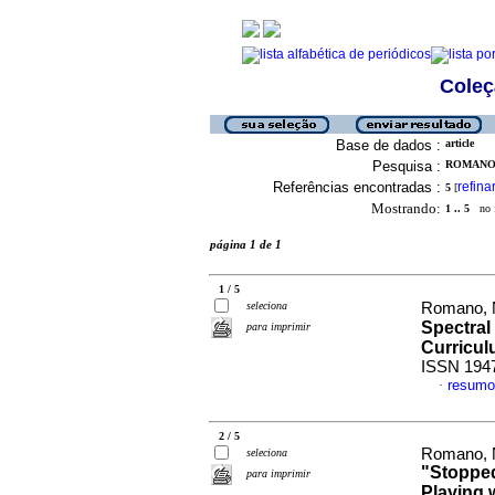
Coleç
Base de dados :
article
Pesquisa :
ROMANO, 
Referências encontradas :
refina
5
[
Mostrando:
1 .. 5
no f
página 1 de 1
1 / 5
seleciona
Romano, 
Spectral
para imprimir
Curricu
ISSN 194
resumo
·
2 / 5
Romano, N
seleciona
"Stopped
para imprimir
Playing w