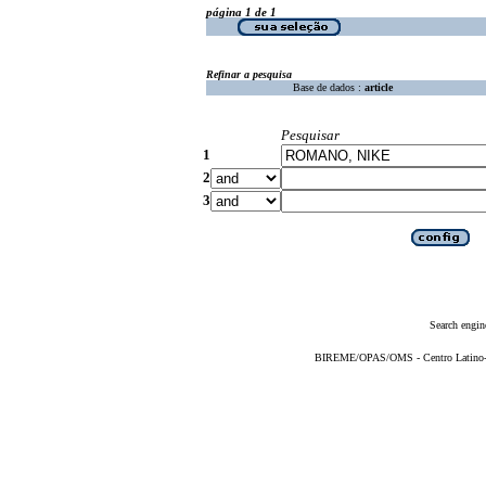
página 1 de 1
Refinar a pesquisa
Base de dados :
article
Pesquisar
1
2
3
Search engin
BIREME/OPAS/OMS - Centro Latino-Am