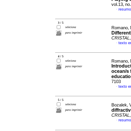
vol.13, n
resumo
·
3 / 5
seleciona
Romano, N
Differen
para imprimir
CRISTAL
texto e
·
4 / 5
Romano, N
seleciona
Introduc
para imprimir
ocean/s 
educati
7103
texto e
·
5 / 5
seleciona
Bozalek, 
diffracti
para imprimir
CRISTAL
resumo
·