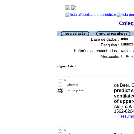
Coleç
Base de dados :
article
Pesquisa :
RHEEDER,
Referências encontradas :
refin
12
[
Mostrando:
1 .. 10
no 
página 1 de 2
1 / 12
seleciona
de Beer, C
predict 
para imprimir
ventilate
of upper
Afr. j. crit
1562-826
resumo
·
2 / 12