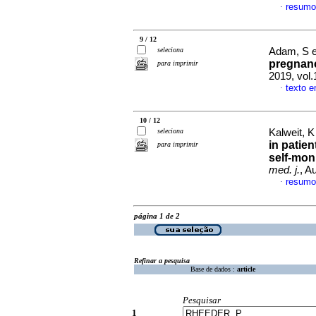
resumo
·
9 / 12
seleciona
Adam, S e
pregnan
para imprimir
2019, vol
texto e
·
10 / 12
seleciona
Kalweit, 
in patien
para imprimir
self-mon
med. j.
, A
resumo
·
página 1 de 2
Refinar a pesquisa
Base de dados :
article
Pesquisar
1