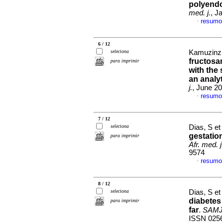
polyend
med. j.
, J
resumo
·
6 / 12
seleciona
Kamuzinzi,
fructosa
para imprimir
with the 
an analy
j.
, June 20
resumo
·
7 / 12
seleciona
Dias, S et
gestation
para imprimir
Afr. med. j
9574
resumo
·
8 / 12
seleciona
Dias, S et
diabetes
para imprimir
far
.
SAMJ, 
ISSN 025