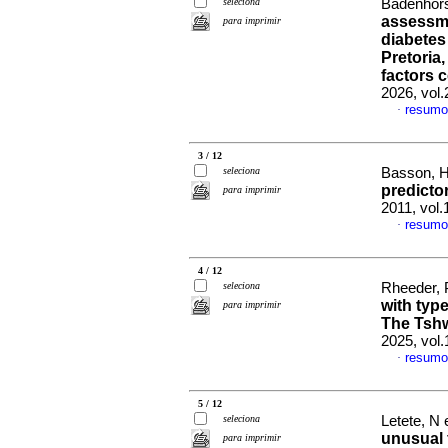
seleciona
Badenhors
assessme
para imprimir
diabetes
Pretoria,
factors c
2026, vol.
resumo
·
3 / 12
seleciona
Basson, H
predicto
para imprimir
2011, vol
resumo
·
4 / 12
seleciona
Rheeder, P
with type
para imprimir
The Tshw
2025, vol
resumo
·
5 / 12
seleciona
Letete, N 
unusual 
para imprimir