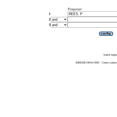
Pesquisar
1
2
3
Search engin
BIREME/OPAS/OMS - Centro Latino-Am