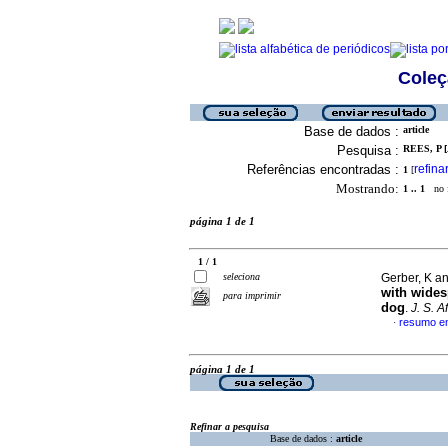
Coleç
Base de dados :
article
Pesquisa :
REES, P [
Referências encontradas :
refina
1
[
Mostrando:
1 .. 1
no f
página 1 de 1
1 / 1
seleciona
Gerber, K a
with wides
para imprimir
dog
.
J. S. A
resumo em
·
página 1 de 1
Refinar a pesquisa
Base de dados :
article