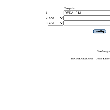
Pesquisar
1
2
3
Search engin
BIREME/OPAS/OMS - Centro Latino-Am