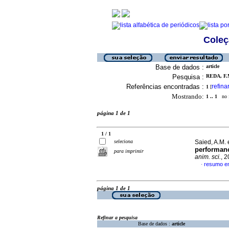
Coleç
Base de dados :
article
Pesquisa :
REDA, F.M
Referências encontradas :
refina
1
[
Mostrando:
1 .. 1
no f
página 1 de 1
1 / 1
seleciona
Saied, A.M. 
performanc
para imprimir
anim. sci.
, 
resumo em
·
página 1 de 1
Refinar a pesquisa
Base de dados :
article