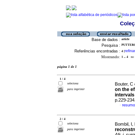
Coleç
Base de dados :
article
Pesquisa :
PUTTERGI
Referências encontradas :
refina
4
[
Mostrando:
1 .. 4
no f
página 1 de 1
1 / 4
seleciona
Bouter, C 
on the e
para imprimir
intervals
p.229-234
resumo
·
2 / 4
seleciona
Bombil, I,
reconstr
para imprimir
Afr. j. surg