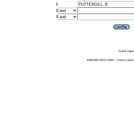
1
2
3
Search engin
BIREME/OPAS/OMS - Centro Latino-Am