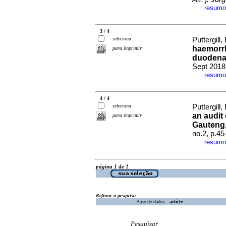
resumo
·
3 / 4
seleciona
Puttergill
haemorrh
para imprimir
duodenal
Sept 2018
resumo
·
4 / 4
seleciona
Puttergill,
an audit 
para imprimir
Gauteng,
no.2, p.4
resumo
·
página 1 de 1
Refinar a pesquisa
Base de dados :
article
Pesquisar