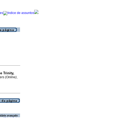
e Trinity,
ers (Online)
,
lário avançado