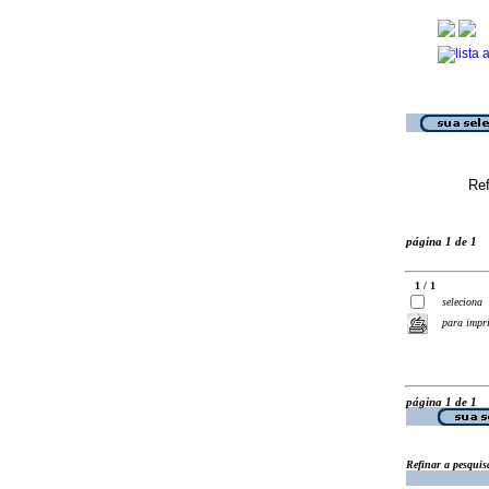
Ref
página 1 de 1
1 / 1
seleciona
para impr
página 1 de 1
Refinar a pesquis