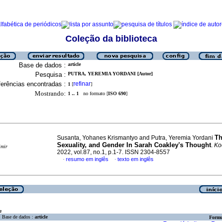
Coleção da biblioteca
Base de dados :
article
Pesquisa :
PUTRA, YEREMIA YORDANI [Autor]
erências encontradas :
refinar
1
[
]
Mostrando:
1 .. 1
no formato [
ISO 690
]
Th
Susanta, Yohanes Krismantyo and Putra, Yeremia Yordani
Sexuality, and Gender In Sarah Coakley's Thought
.
Ko
imir
2022, vol.87, no.1, p.1-7. ISSN 2304-8557
resumo em inglês
texto em inglês
·
·
a
Base de dados :
article
Formu