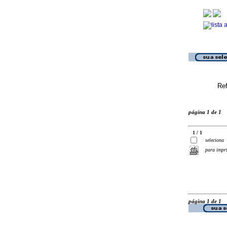
Ref
página 1 de 1
1 / 1
seleciona
para impr
página 1 de 1