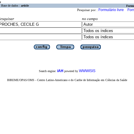
a
Base de dados :
article
Formu
Formulário livre
For
Pesquisar por :
esquisar
no campo
iAH
WWWISIS
Search engine:
powered by
BIREME/OPAS/OMS - Centro Latino-Americano e do Caribe de Informação em Ciências da Saúde