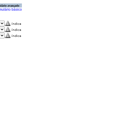
lário avançado
mulário básico