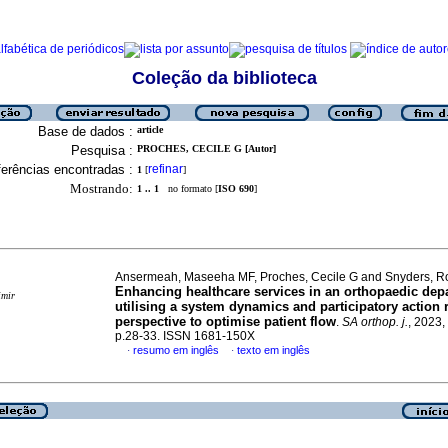
Coleção da biblioteca
Base de dados :
article
Pesquisa :
PROCHES, CECILE G [Autor]
erências encontradas :
refinar
1
[
]
Mostrando:
1 .. 1
no formato [
ISO 690
]
Ansermeah, Maseeha MF, Proches, Cecile G and Snyders, R
Enhancing healthcare services in an orthopaedic dep
imir
utilising a system dynamics and participatory action 
perspective to optimise patient flow
.
SA orthop. j.
, 2023,
p.28-33. ISSN 1681-150X
resumo em inglês
texto em inglês
·
·