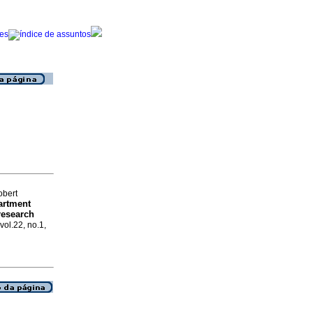
obert
artment
research
 vol.22, no.1,