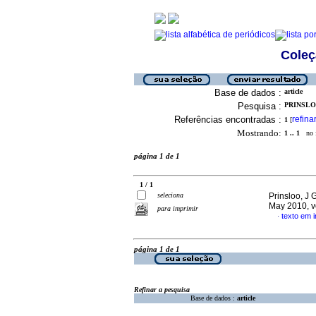
Coleç
Base de dados :
article
Pesquisa :
PRINSLOO
Referências encontradas :
refina
1
[
Mostrando:
1 .. 1
no f
página 1 de 1
1 / 1
seleciona
Prinsloo, J 
May 2010, v
para imprimir
texto em i
·
página 1 de 1
Refinar a pesquisa
Base de dados :
article