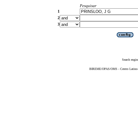
Pesquisar
1
2
3
Search engin
BIREME/OPAS/OMS - Centro Latino-Am