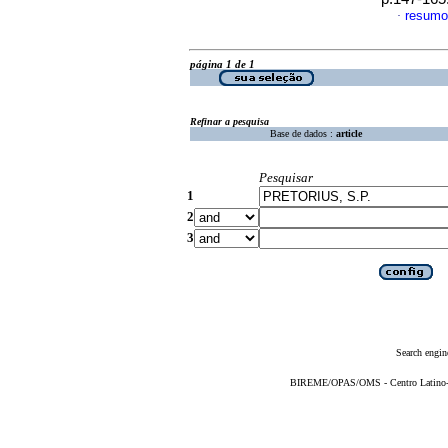
resumo
·
página 1 de 1
Refinar a pesquisa
Base de dados :
article
Pesquisar
1
2
3
Search engin
BIREME/OPAS/OMS - Centro Latino-Am