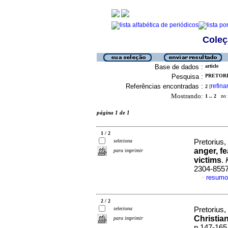
Coleç
Base de dados :
article
Pesquisa :
PRETORIU
Referências encontradas :
refina
2
[
Mostrando:
1 .. 2
no f
página 1 de 1
1 / 2
seleciona
Pretorius,
anger, fe
para imprimir
victims
.
2304-855
resumo
·
2 / 2
seleciona
Pretorius,
Christian
para imprimir
p.147-165