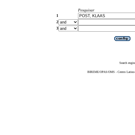
Pesquisar
1
2
3
Search engin
BIREME/OPAS/OMS - Centro Latino-Am