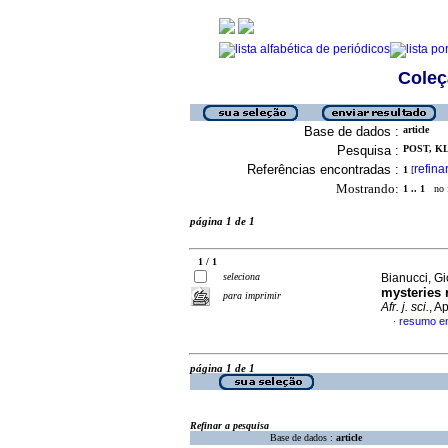
Coleç
Base de dados :
article
Pesquisa :
POST, KL
Referências encontradas :
refina
1
[
Mostrando:
1 .. 1
no f
página 1 de 1
1 / 1
seleciona
Bianucci, Gi
mysteries 
para imprimir
Afr. j. sci.
, A
resumo em
·
página 1 de 1
Refinar a pesquisa
Base de dados :
article