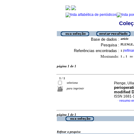
Coleç
Base de dados :
article
Pesquisa :
PLENGE, 
Referências encontradas :
refina
1
[
Mostrando:
1 .. 1
no f
página 1 de 1
1 / 1
seleciona
Plenge, Ulla
perioperat
para imprimir
modified D
ISSN 1681-
resumo em
·
página 1 de 1
Refinar a pesquisa