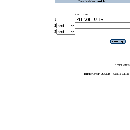
Base de dados :
article
Pesquisar
1
2
3
Search engin
BIREME/OPAS/OMS - Centro Latino-Am