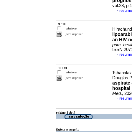
prognost
vol.28, p
resumo
·
9 / 10
seleciona
Hirachund
lipoarab
para imprimir
an HIV-n
prim. heal
ISSN 207
resumo
·
10 / 10
Tshabalal
seleciona
Douglas P
para imprimir
aspirate
hospital
Med.
, 202
resumo
·
página 1 de 1
Refinar a pesquisa