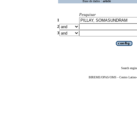
Base de dados :
article
Pesquisar
1
2
3
Search engin
BIREME/OPAS/OMS - Centro Latino-Am