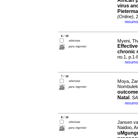
African 
virus an
Pieterma
(Online)
, 
resumo
·
6 / 10
Myeni, Th
seleciona
Effective
para imprimir
chronic 
no.1, p.1
resumo
·
7 / 10
Moya, Zan
seleciona
Nombulel
para imprimir
outcomes 
Natal
.
SA
resumo
·
8 / 10
Jansen va
seleciona
Naidoo, 
para imprimir
uMgungu