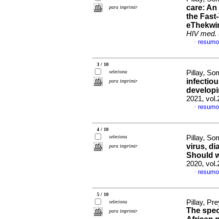
care: An
para imprimir
the Fast-
eThekwin
HIV med. 
resumo
·
3 / 10
seleciona
Pillay, S
infectio
para imprimir
developi
2021, vol.
resumo
·
4 / 10
seleciona
Pillay, S
virus, di
para imprimir
Should 
2020, vol.
resumo
·
5 / 10
Pillay, P
seleciona
The spec
para imprimir