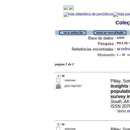
Coleç
Base de dados :
article
Pesquisa :
PILLAY,
Referências encontradas :
refin
10
[
Mostrando:
1 .. 10
no 
página 1 de 1
1 / 10
seleciona
Pillay, S
insights 
para imprimir
populati
survey i
South. Afr
ISSN 207
texto e
·
2 / 10
seleciona
Pillay, S