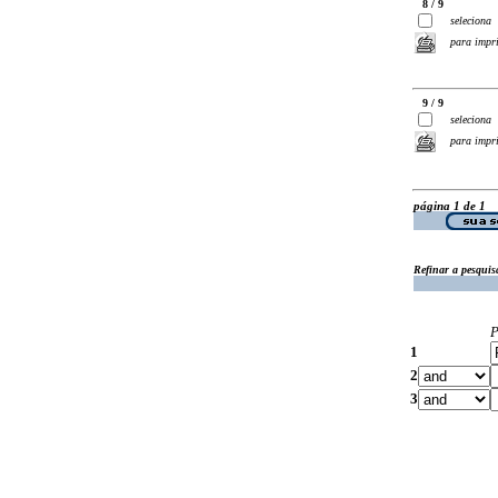
8 / 9
seleciona
para impr
9 / 9
seleciona
para impr
página 1 de 1
Refinar a pesquis
P
1
2
3