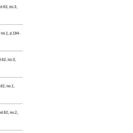
ol.63, no.3,
, no.1, p.184-
l.62, no.3,
.62, no.1,
ol.62, no.2,