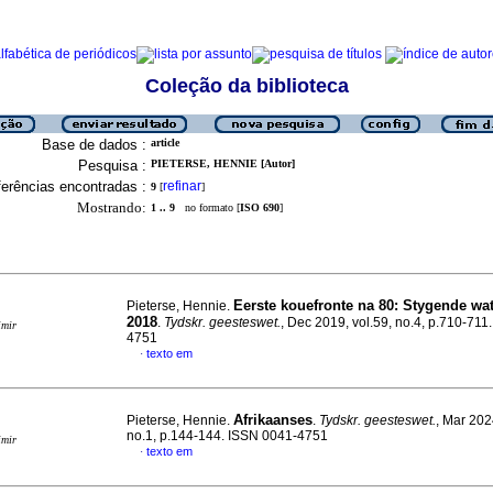
Coleção da biblioteca
Base de dados :
article
Pesquisa :
PIETERSE, HENNIE [Autor]
erências encontradas :
refinar
9
[
]
Mostrando:
1 .. 9
no formato [
ISO 690
]
Eerste kouefronte na 80: Stygende wat
Pieterse, Hennie.
2018
.
Tydskr. geesteswet.
, Dec 2019, vol.59, no.4, p.710-711
imir
4751
texto em
·
Afrikaanses
Pieterse, Hennie.
.
Tydskr. geesteswet.
, Mar 202
no.1, p.144-144. ISSN 0041-4751
imir
texto em
·