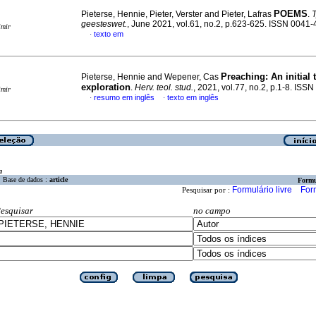
POEMS
Pieterse, Hennie, Pieter, Verster and Pieter, Lafras
.
T
geesteswet.
, June 2021, vol.61, no.2, p.623-625. ISSN 0041
imir
texto em
·
Preaching: An initial 
Pieterse, Hennie and Wepener, Cas
exploration
.
Herv. teol. stud.
, 2021, vol.77, no.2, p.1-8. IS
imir
resumo em inglês
texto em inglês
·
·
a
Base de dados :
article
Formu
Formulário livre
For
Pesquisar por :
esquisar
no campo