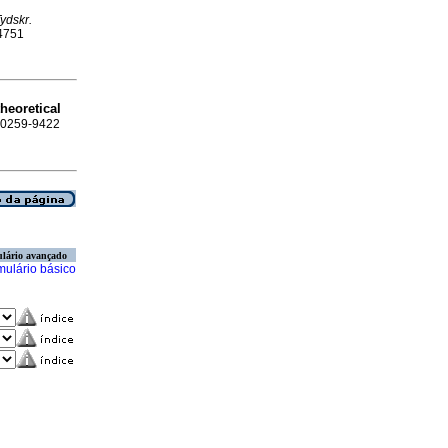
ydskr.
-4751
theoretical
SN 0259-9422
lário avançado
mulário básico