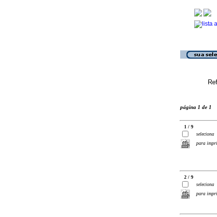
Ref
página 1 de 1
1 / 9
seleciona
para impr
2 / 9
seleciona
para impr