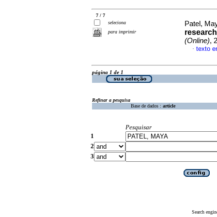
7 / 7
seleciona
Patel, Ma
research 
para imprimir
(Online)
, 
texto e
·
página 1 de 1
Refinar a pesquisa
Base de dados :
article
Pesquisar
1
2
3
Search engin