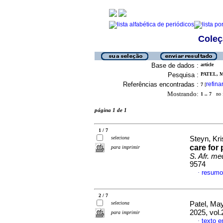
Coleç
Base de dados :
article
Pesquisa :
PATEL, M
Referências encontradas :
refina
7
[
Mostrando:
1 .. 7
no f
página 1 de 1
1 / 7
seleciona
Steyn, Kri
care for
para imprimir
S. Afr. med
9574
resumo
·
2 / 7
seleciona
Patel, Ma
2025, vol.
para imprimir
texto e
·