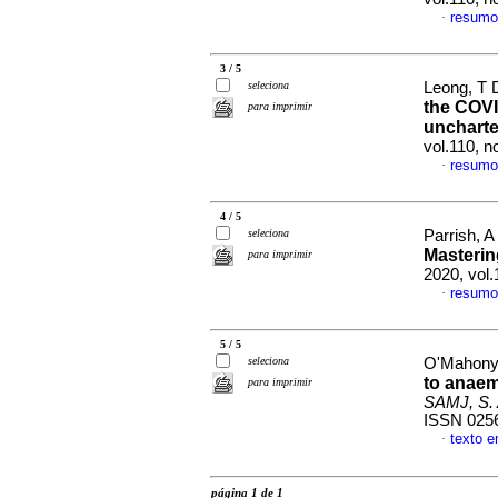
resumo
·
3 / 5
seleciona
Leong, T D
the COVI
para imprimir
uncharte
vol.110, n
resumo
·
4 / 5
seleciona
Parrish, 
Masteri
para imprimir
2020, vol
resumo
·
5 / 5
seleciona
O'Mahony,
to anaem
para imprimir
SAMJ, S. A
ISSN 025
texto e
·
página 1 de 1