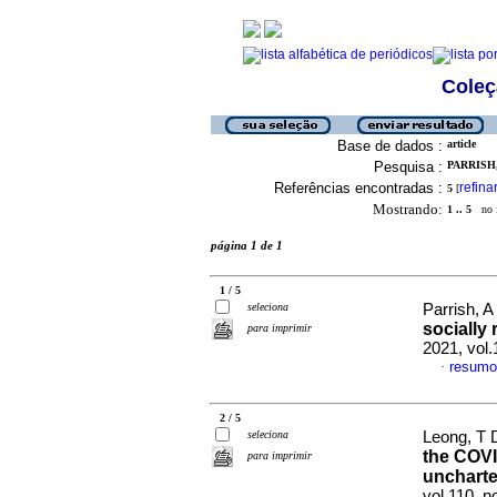
Coleç
Base de dados :
article
Pesquisa :
PARRISH, 
Referências encontradas :
refina
5
[
Mostrando:
1 .. 5
no f
página 1 de 1
1 / 5
seleciona
Parrish, A
socially
para imprimir
2021, vol
resumo
·
2 / 5
seleciona
Leong, T D
the COVI
para imprimir
uncharte
vol.110, 