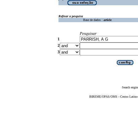
Refinar a pesquisa
Base de dados :
article
Pesquisar
1
2
3
Search engin
BIREME/OPAS/OMS - Centro Latino-Am