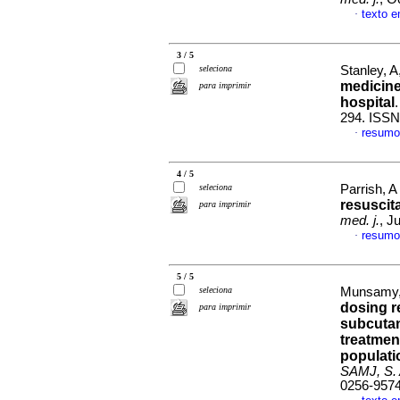
texto e
·
3 / 5
seleciona
Stanley, 
medicine
para imprimir
hospital
294. ISSN
resumo
·
4 / 5
seleciona
Parrish, 
resuscita
para imprimir
med. j.
, J
resumo
·
5 / 5
seleciona
Munsamy, 
dosing r
para imprimir
subcutan
treatmen
populati
SAMJ, S. A
0256-957