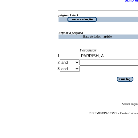
texto e
·
página 1 de 1
Refinar a pesquisa
Base de dados :
article
Pesquisar
1
2
3
Search engin
BIREME/OPAS/OMS - Centro Latino-Am