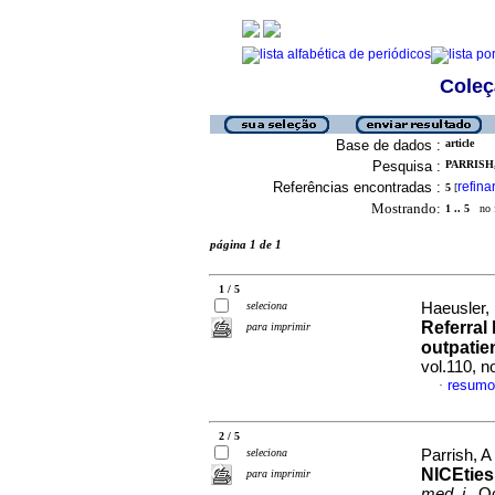
Coleç
Base de dados :
article
Pesquisa :
PARRISH, 
Referências encontradas :
refina
5
[
Mostrando:
1 .. 5
no f
página 1 de 1
1 / 5
seleciona
Haeusler, 
Referral 
para imprimir
outpatie
vol.110, 
resumo
·
2 / 5
seleciona
Parrish, 
NICEties 
para imprimir
med. j.
, O