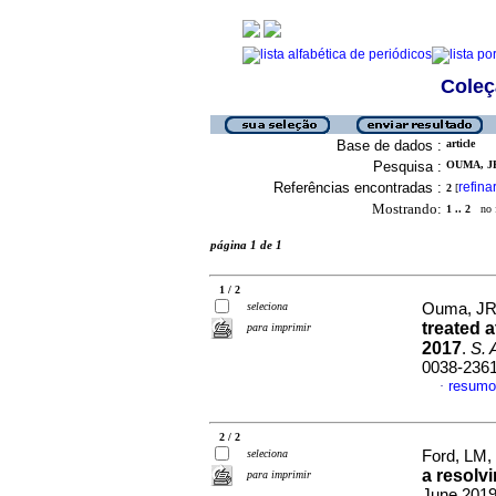
Coleç
Base de dados :
article
Pesquisa :
OUMA, JR
Referências encontradas :
refina
2
[
Mostrando:
1 .. 2
no f
página 1 de 1
1 / 2
seleciona
Ouma, J
treated 
para imprimir
2017
.
S. A
0038-236
resumo
·
2 / 2
seleciona
Ford, LM
a resolv
para imprimir
June 2019