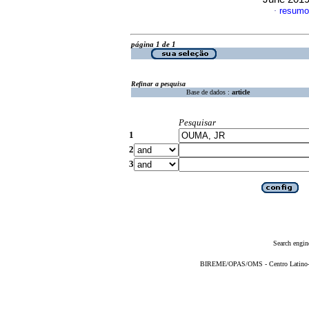
resumo
·
página 1 de 1
Refinar a pesquisa
Base de dados :
article
Pesquisar
1
2
3
Search engin
BIREME/OPAS/OMS - Centro Latino-Am