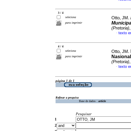
3 / 4
seleciona
Otto, JM.
Municipa
para imprimir
(Pretoria)
texto e
·
4 / 4
seleciona
Otto, JM.
Nasional
para imprimir
(Pretoria)
texto 
·
página 1 de 1
Refinar a pesquisa
Base de dados :
article
Pesquisar
1
2