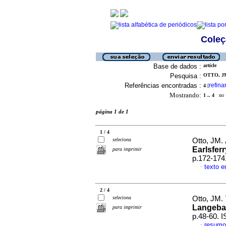
Coleç
Base de dados :
article
Pesquisa :
OTTO, JM
Referências encontradas :
refina
4
[
Mostrando:
1 .. 4
no f
página 1 de 1
1 / 4
seleciona
Otto, JM.
Earlsferr
para imprimir
p.172-174
texto e
·
2 / 4
seleciona
Otto, JM.
Langeba
para imprimir
p.48-60. 
resumo
·