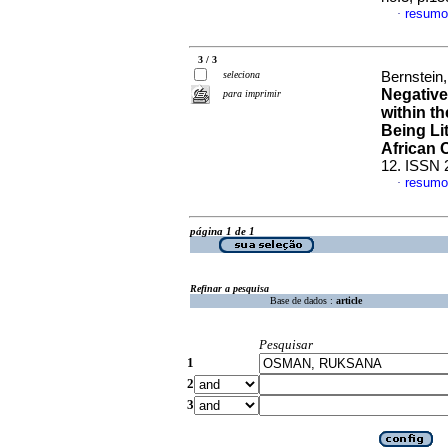
resumo
·
3 / 3
seleciona
Bernstein
Negative
para imprimir
within th
Being Li
African 
12. ISSN 
resumo
·
página 1 de 1
Refinar a pesquisa
Base de dados :
article
Pesquisar
1
2
3