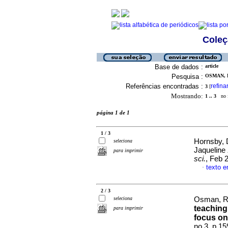
Coleç
Base de dados :
article
Pesquisa :
OSMAN, 
Referências encontradas :
refina
3
[
Mostrando:
1 .. 3
no f
página 1 de 1
1 / 3
Hornsby, 
seleciona
Jaqueline
para imprimir
sci.
, Feb 
texto e
·
2 / 3
seleciona
Osman, Ru
teaching
para imprimir
focus on
no.3, p.1