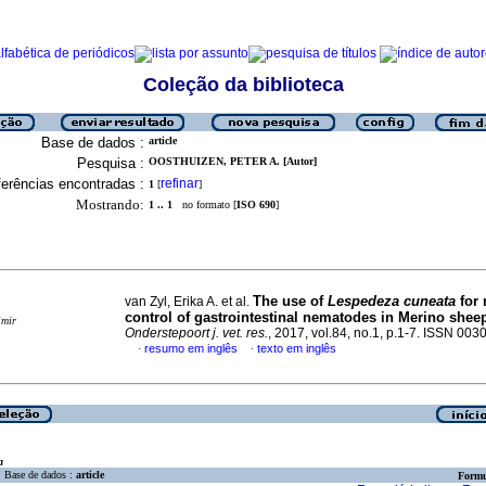
Coleção da biblioteca
Base de dados :
article
Pesquisa :
OOSTHUIZEN, PETER A. [Autor]
erências encontradas :
refinar
1
[
]
Mostrando:
1 .. 1
no formato [
ISO 690
]
The use of
Lespedeza cuneata
for 
van Zyl, Erika A. et al.
control of gastrointestinal nematodes in Merino shee
imir
Onderstepoort j. vet. res.
, 2017, vol.84, no.1, p.1-7. ISSN 00
resumo em inglês
texto em inglês
·
·
a
Base de dados :
article
Formu