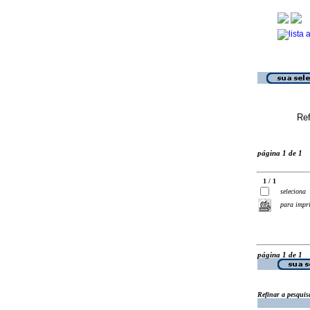
Ref
página 1 de 1
1 / 1
seleciona
para impr
página 1 de 1
Refinar a pesquis