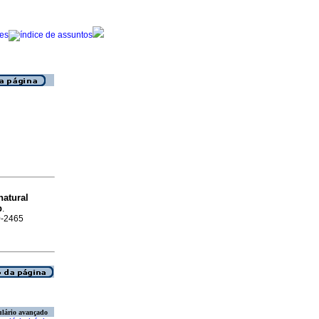
natural
p
.
30-2465
lário avançado