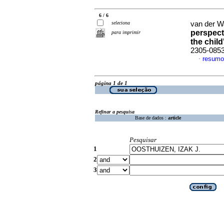
6 / 6
seleciona
van der W
perspecti
para imprimir
the child
2305-085
resumo
·
página 1 de 1
Refinar a pesquisa
Base de dados :
article
Pesquisar
1
2
3