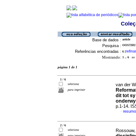
Coleç
Base de dados :
article
Pesquisa :
OOSTHUIZ
Referências encontradas :
refina
6
[
Mostrando:
1 .. 6
no f
página 1 de 1
1 / 6
seleciona
van der W
Reformat
para imprimir
dit tot s
onderwy
p.1-14. I
resum
·
2 / 6
seleciona
Rossouw, 
dissiplin
para imprimir