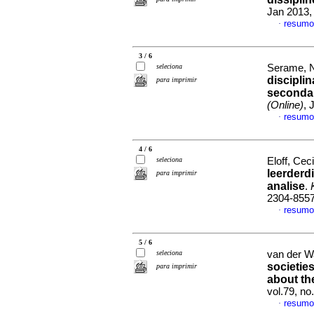
Jan 2013, 
resum
·
3 / 6
seleciona
Serame, N
discipli
para imprimir
secondar
(Online)
, 
resumo
·
4 / 6
seleciona
Eloff, Ceci
leerderd
para imprimir
analise
.
2304-855
resum
·
5 / 6
seleciona
van der W
societie
para imprimir
about the
vol.79, no
resumo
·