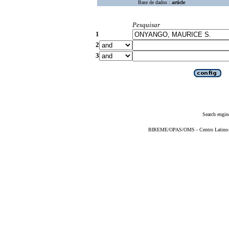
Base de dados :
article
Pesquisar
1
2
3
Search engin
BIREME/OPAS/OMS - Centro Latino-Am