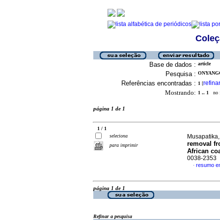
Coleç
Base de dados :
article
Pesquisa :
ONYANGO,
Referências encontradas :
refina
1
[
Mostrando:
1 .. 1
no f
página 1 de 1
1 / 1
seleciona
Musapatika,
removal fr
para imprimir
African coa
0038-2353
resumo em
·
página 1 de 1
Refinar a pesquisa