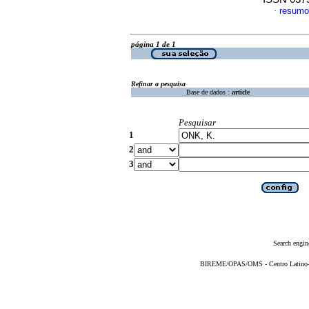
resumo
·
página 1 de 1
Refinar a pesquisa
Base de dados :
article
Pesquisar
1
2
3
Search engin
BIREME/OPAS/OMS - Centro Latino-Am