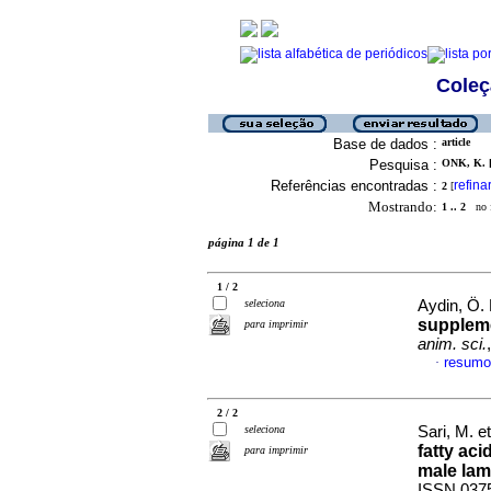
Coleç
Base de dados :
article
Pesquisa :
ONK, K. [
Referências encontradas :
refina
2
[
Mostrando:
1 .. 2
no f
página 1 de 1
1 / 2
seleciona
Aydin, Ö. 
suppleme
para imprimir
anim. sci.
resumo
·
2 / 2
seleciona
Sari, M. et
fatty ac
para imprimir
male la
ISSN 037