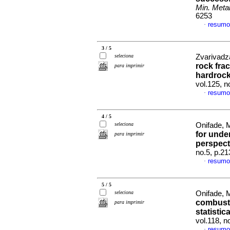
Min. Metal
6253
resumo
·
3 / 5
seleciona
Zvarivadza
rock fra
para imprimir
hardrock
vol.125, 
resumo
·
4 / 5
seleciona
Onifade, M
for unde
para imprimir
perspect
no.5, p.2
resumo
·
5 / 5
seleciona
Onifade, 
combusti
para imprimir
statistic
vol.118, 
resumo
·