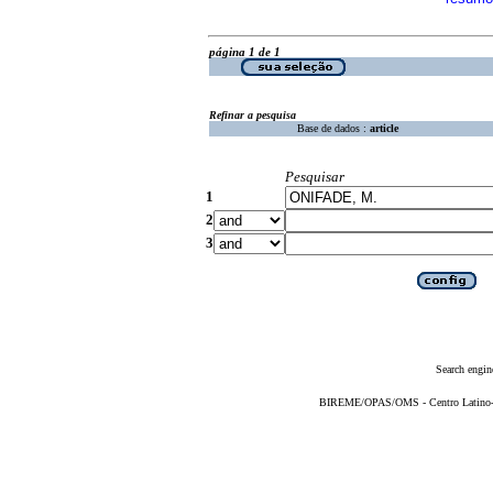
página 1 de 1
Refinar a pesquisa
Base de dados :
article
Pesquisar
1
2
3
Search engin
BIREME/OPAS/OMS - Centro Latino-Am