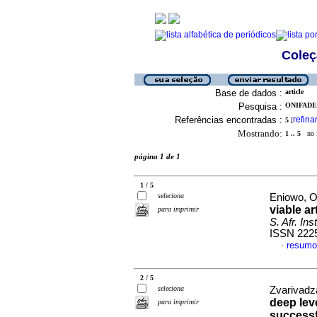
Coleç
Base de dados :
article
Pesquisa :
ONIFADE,
Referências encontradas :
refina
5
[
Mostrando:
1 .. 5
no f
página 1 de 1
1 / 5
seleciona
Eniowo, O.
viable a
para imprimir
S. Afr. Ins
ISSN 222
resumo
·
2 / 5
seleciona
Zvarivadza
deep lev
para imprimir
successf