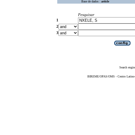
Base de dados :
article
Pesquisar
1
2
3
Search engin
BIREME/OPAS/OMS - Centro Latino-Am