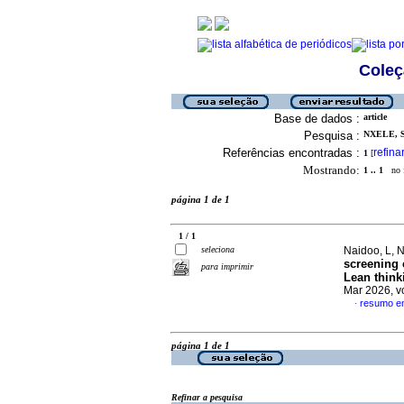
Coleç
Base de dados :
article
Pesquisa :
NXELE, S
Referências encontradas :
refina
1
[
Mostrando:
1 .. 1
no f
página 1 de 1
1 / 1
seleciona
Naidoo, L, 
screening 
para imprimir
Lean thin
Mar 2026, v
resumo em
·
página 1 de 1
Refinar a pesquisa