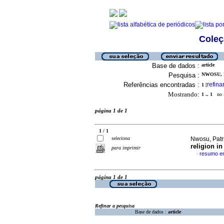
Coleç
Base de dados :
article
Pesquisa :
NWOSU, P
Referências encontradas :
refina
1
[
Mostrando:
1 .. 1
no f
página 1 de 1
1 / 1
seleciona
Nwosu, Patr
religion in
para imprimir
resumo em
·
página 1 de 1
Refinar a pesquisa
Base de dados :
article