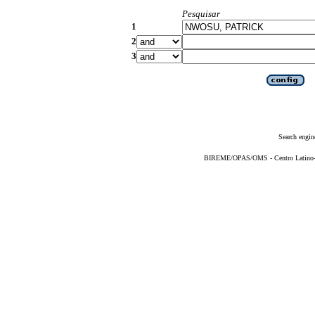
Pesquisar
1
2
3
Search engin
BIREME/OPAS/OMS - Centro Latino-Am