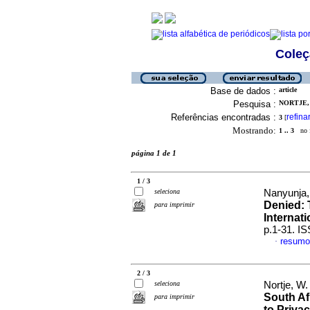
Coleç
Base de dados :
article
Pesquisa :
NORTJE, 
Referências encontradas :
refina
3
[
Mostrando:
1 .. 3
no f
página 1 de 1
1 / 3
seleciona
Nanyunja,
Denied: 
para imprimir
Internat
p.1-31. I
resumo
·
2 / 3
seleciona
Nortje, W
South Af
para imprimir
to Priva