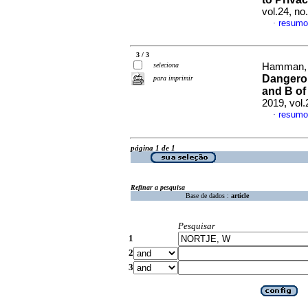
vol.24, no
resumo
·
3 / 3
seleciona
Hamman, A
Dangerou
para imprimir
and B of
2019, vol.
resumo
·
página 1 de 1
Refinar a pesquisa
Base de dados :
article
Pesquisar
1
2
3