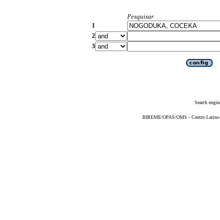
Pesquisar
1
2
3
Search engin
BIREME/OPAS/OMS - Centro Latino-Am