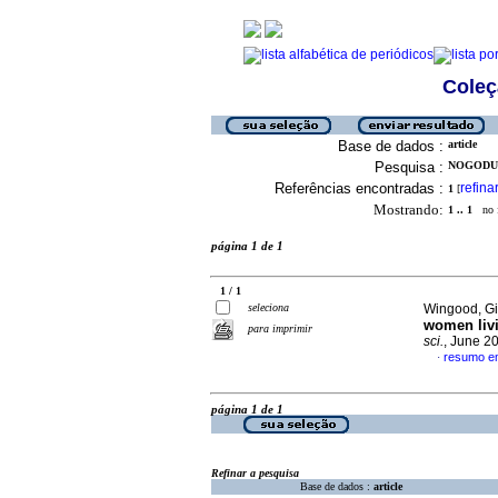
Coleç
Base de dados :
article
Pesquisa :
NOGODUK
Referências encontradas :
refina
1
[
Mostrando:
1 .. 1
no f
página 1 de 1
1 / 1
seleciona
Wingood, Gi
women livi
para imprimir
sci.
, June 2
resumo em
·
página 1 de 1
Refinar a pesquisa
Base de dados :
article