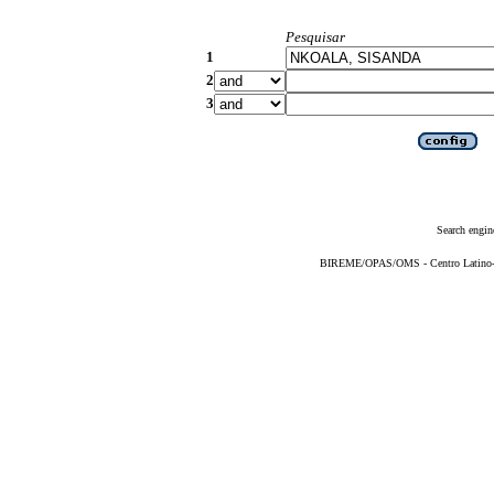
Pesquisar
1
2
3
Search engin
BIREME/OPAS/OMS - Centro Latino-Am