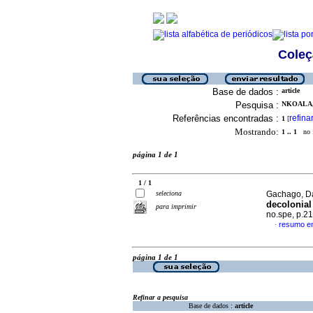
Coleç
Base de dados :
article
Pesquisa :
NKOALA, 
Referências encontradas :
refina
1
[
Mostrando:
1 .. 1
no f
página 1 de 1
1 / 1
seleciona
Gachago, Da
decolonia
para imprimir
no.spe, p.2
resumo em
·
página 1 de 1
Refinar a pesquisa
Base de dados :
article