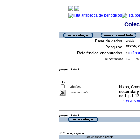
Coleç
Base de dados :
article
Pesquisa :
NIXON, G
Referências encontradas :
refina
1
[
Mostrando:
1 .. 1
no f
página 1 de 1
1 / 1
seleciona
Nixon, Gra
secondary 
para imprimir
no.1, p.1-1
resumo em
·
página 1 de 1
Refinar a pesquisa
Base de dados :
article