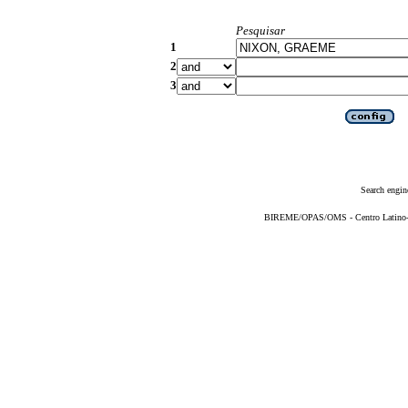
Pesquisar
1
2
3
Search engin
BIREME/OPAS/OMS - Centro Latino-Am