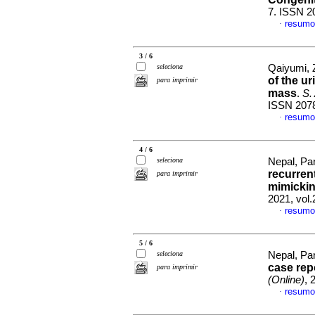
7. ISSN 2
resumo
·
3 / 6
seleciona
Qaiyumi, Z
of the u
para imprimir
mass
.
S. 
ISSN 207
resumo
·
4 / 6
seleciona
Nepal, Pan
recurrent
para imprimir
mimicki
2021, vol.
resumo
·
5 / 6
seleciona
Nepal, Pan
case repo
para imprimir
(Online)
, 
resumo
·