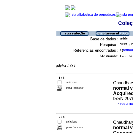
Coleç
Base de dados :
article
Pesquisa :
NEPAL, P
Referências encontradas :
refina
6
[
Mostrando:
1 .. 6
no f
página 1 de 1
1 / 6
seleciona
Chaudhary,
normal v
para imprimir
Acquire
ISSN 207
resumo
·
2 / 6
seleciona
Chaudhary,
normal v
para imprimir
Congenit