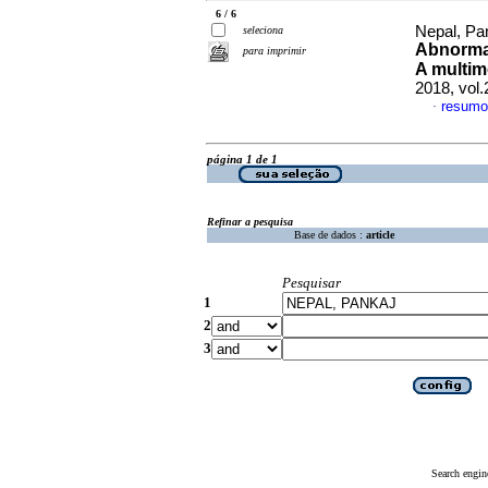
6 / 6
Nepal, Pa
seleciona
Abnormal
para imprimir
A multim
2018, vol.
resumo
·
página 1 de 1
Refinar a pesquisa
Base de dados :
article
Pesquisar
1
2
3
Search engin