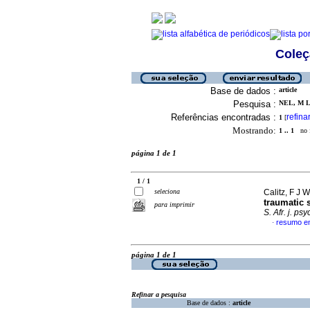
Coleç
Base de dados :
article
Pesquisa :
NEL, M L 
Referências encontradas :
refina
1
[
Mostrando:
1 .. 1
no f
página 1 de 1
1 / 1
seleciona
Calitz, F J W
traumatic 
para imprimir
S. Afr. j. psy
resumo em
·
página 1 de 1
Refinar a pesquisa
Base de dados :
article