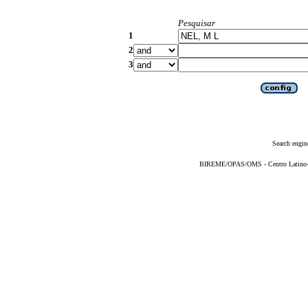
Pesquisar
1
2
3
Search engin
BIREME/OPAS/OMS - Centro Latino-Am