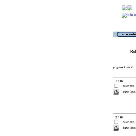
Ref
página 1 de 2
1 / 16
seleciona
para impr
2 / 16
seleciona
para impr