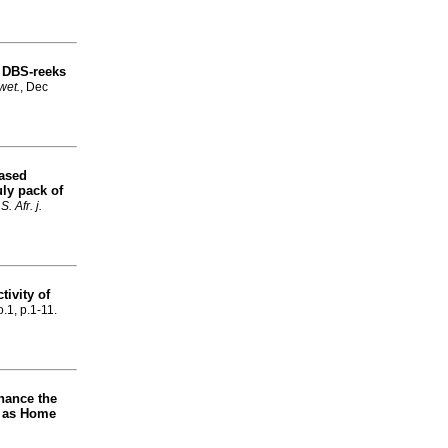
n DBS-reeks
wet.
, Dec
ased
uly pack of
.
S. Afr. j.
tivity of
o.1, p.1-11.
nhance the
a as Home