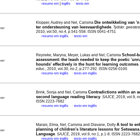
|
resumo em
inglês
texto em
·
·
Die ontwikkeling van '
Klopper, Audrey and Nel, Carisma
ter ondersteuning van leesvaardighede
.
Tydskr. geestes
imir
2010, vol.50, no.4, p.541-558. ISSN 0041-4751
resumo em inglês
texto em
·
·
School-b
Reyneke, Maryna, Meyer, Lukas and Nel, Carisma
assessment
:
the leash needed to keep the poetic 'unr
imir
hounds' effectively in the hunt for learning outcomes
educ.
, 2010, vol.30, no.2, p.277-292. ISSN 0256-0100
resumo em inglês
texto em inglês
·
·
Contradictions within an ac
Brink, Sonja and Nel, Carisma
second language reading literacy
.
SAJCE
, 2019, vol.9, n
imir
ISSN 2223-7682
resumo em inglês
texto em inglês
·
·
A tool to e
Marais, Elma, Nel, Carisma and Dlavane, Dolly
planning of children's literature lessons for Setswan
imir
Language
.
SAJCE
, 2019, vol.9, no.1, p.1-8. ISSN 2223-7682
resumo em inglês
texto em inglês
·
·