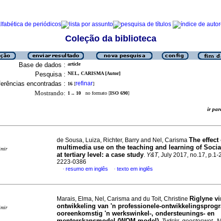
Coleção da biblioteca
Base de dados :
article
Pesquisa :
NEL, CARISMA [Autor]
erências encontradas :
refinar
16
[
]
Mostrando:
1 .. 10
no formato [
ISO 690
]
ir p
The effect 
de Sousa, Luiza, Richter, Barry and Nel, Carisma
multimedia use on the teaching and learning of Socia
imir
at tertiary level: a case study
.
Y&T
, July 2017, no.17, p.1
2223-0386
resumo em inglês
texto em inglês
·
·
Riglyne vi
Marais, Elma, Nel, Carisma and du Toit, Christine
ontwikkeling van 'n professionele-ontwikkelingsprog
imir
ooreenkomstig 'n werkswinkel-, ondersteunings- en
mentorskapsmodel (WOM-model)