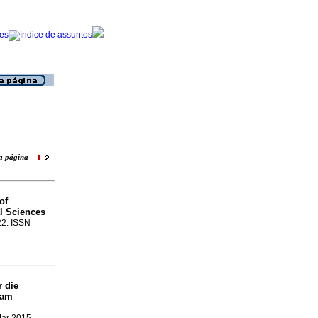
ara página
of
l Sciences
-22. ISSN
r die
ram