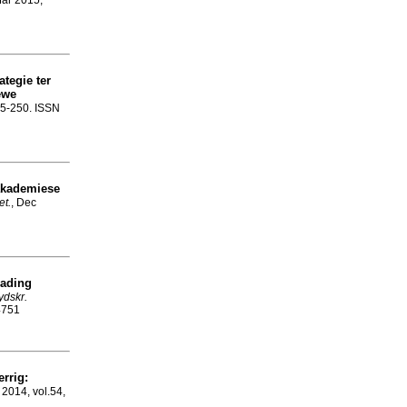
Mar 2015,
ategie ter
ewe
235-250. ISSN
akademiese
et.
, Dec
eading
ydskr.
4751
rrig:
 2014, vol.54,