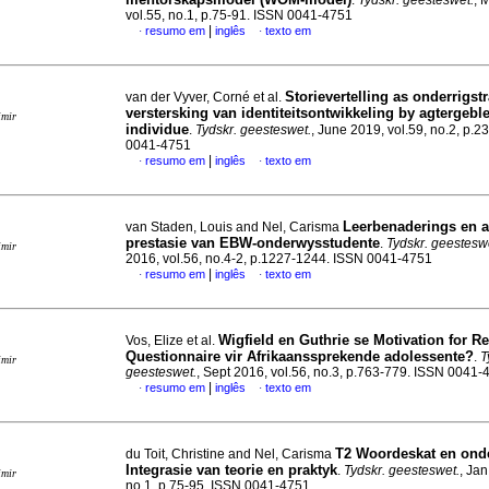
.
Tydskr. geesteswet.
, 
vol.55, no.1, p.75-91. ISSN 0041-4751
|
resumo em
inglês
texto em
·
·
Storievertelling as onderrigstr
van der Vyver, Corné et al.
verstersking van identiteitsontwikkeling by agtergebl
imir
individue
.
Tydskr. geesteswet.
, June 2019, vol.59, no.2, p.
0041-4751
|
resumo em
inglês
texto em
·
·
Leerbenaderings en 
van Staden, Louis and Nel, Carisma
prestasie van EBW-onderwysstudente
.
Tydskr. geestesw
imir
2016, vol.56, no.4-2, p.1227-1244. ISSN 0041-4751
|
resumo em
inglês
texto em
·
·
Wigfield en Guthrie se Motivation for R
Vos, Elize et al.
Questionnaire vir Afrikaanssprekende adolessente?
.
T
imir
geesteswet.
, Sept 2016, vol.56, no.3, p.763-779. ISSN 0041-
|
resumo em
inglês
texto em
·
·
T2 Woordeskat en onde
du Toit, Christine and Nel, Carisma
Integrasie van teorie en praktyk
.
Tydskr. geesteswet.
, Jan
imir
no.1, p.75-95. ISSN 0041-4751