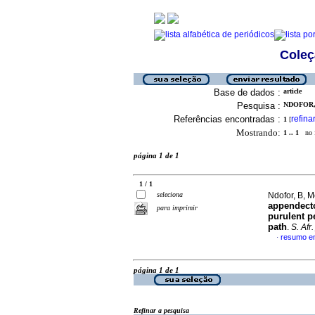
Coleç
Base de dados :
article
Pesquisa :
NDOFOR, 
Referências encontradas :
refina
1
[
Mostrando:
1 .. 1
no f
página 1 de 1
1 / 1
seleciona
Ndofor, B, 
appendect
para imprimir
purulent p
path
.
S. Afr.
resumo em
·
página 1 de 1
Refinar a pesquisa