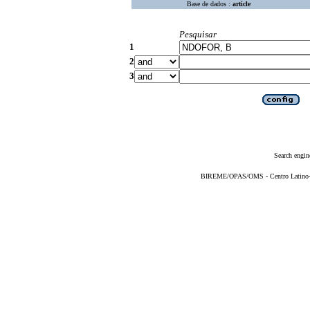
Base de dados :
article
Pesquisar
1
2
3
Search engin
BIREME/OPAS/OMS - Centro Latino-Am