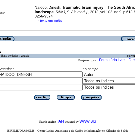
Traumatic brain injury
:
The South Afri
Naidoo, Dinesh.
landscape
.
SAMJ, S. Afr. med. j.
, 2013, vol.103, no.9, p.613
imir
0256-9574
texto em inglês
·
a
Base de dados :
article
Formu
Formulário livre
For
Pesquisar por :
esquisar
no campo
iAH
WWWISIS
Search engine:
powered by
BIREME/OPAS/OMS - Centro Latino-Americano e do Caribe de Informação em Ciências da Saúde