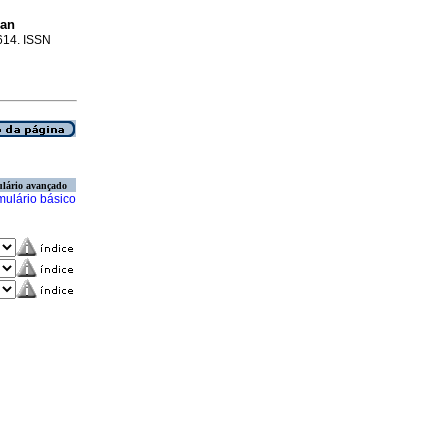
can
-614. ISSN
lário avançado
mulário básico