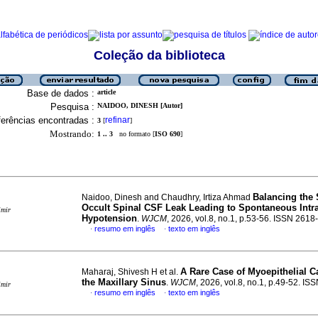
Coleção da biblioteca
Base de dados :
article
Pesquisa :
NAIDOO, DINESH [Autor]
erências encontradas :
refinar
3
[
]
Mostrando:
1 .. 3
no formato [
ISO 690
]
Balancing the
Naidoo, Dinesh and Chaudhry, Irtiza Ahmad
Occult Spinal CSF Leak Leading to Spontaneous Intra
imir
Hypotension
.
WJCM
, 2026, vol.8, no.1, p.53-56. ISSN 261
resumo em inglês
texto em inglês
·
·
A Rare Case of Myoepithelial C
Maharaj, Shivesh H et al.
the Maxillary Sinus
.
WJCM
, 2026, vol.8, no.1, p.49-52. I
imir
resumo em inglês
texto em inglês
·
·