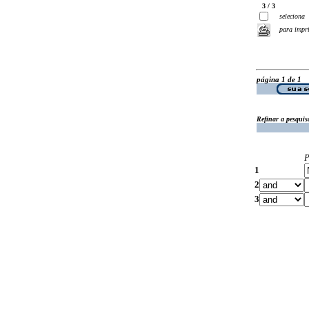
3 / 3
seleciona
para impr
página 1 de 1
Refinar a pesquis
P
1
2
3