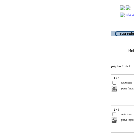
Ref
página 1 de 1
1 / 3
seleciona
para impr
2 / 3
seleciona
para impr