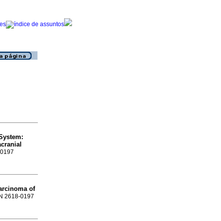
 System:
cranial
8-0197
arcinoma of
SSN 2618-0197