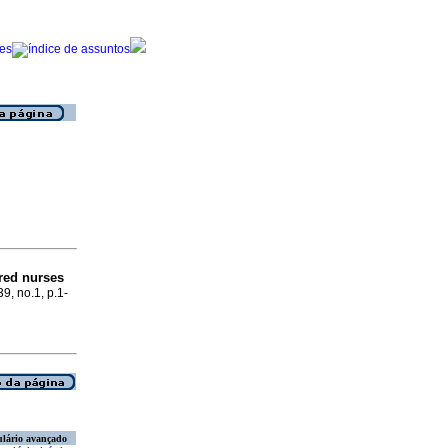
ered nurses
39, no.1, p.1-
lário avançado