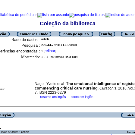
Coleção da biblioteca
Base de dados :
article
Pesquisa :
NAGEL, YVETTE [Autor]
erências encontradas :
refinar
1
[
]
Mostrando:
1 .. 1
no formato [
ISO 690
]
The emotional intelligence of regist
Nagel, Yvette et al.
commencing critical care nursing
.
Curationis
, 2016, vol.
imir
7. ISSN 2223-6279
resumo em inglês
texto em inglês
·
·
a
Base de dados :
article
Formu