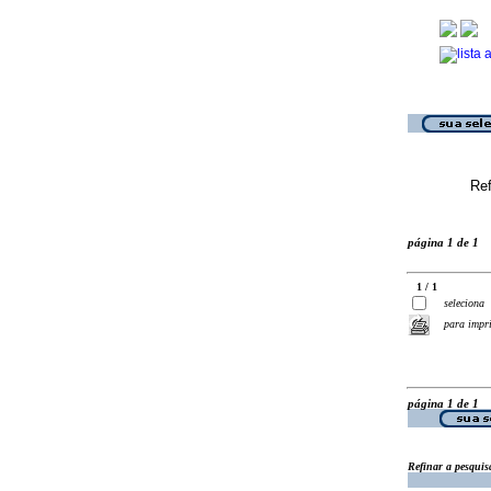
Ref
página 1 de 1
1 / 1
seleciona
para impr
página 1 de 1
Refinar a pesquis