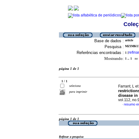
Coleç
Base de dados :
article
Pesquisa :
MZIMKULU
Referências encontradas :
refina
1
[
Mostrando:
1 .. 1
no f
página 1 de 1
1 / 1
seleciona
Farrant, L et
restrictio
para imprimir
disease in
vol.112, no
resumo em
·
página 1 de 1
Refinar a pesquisa