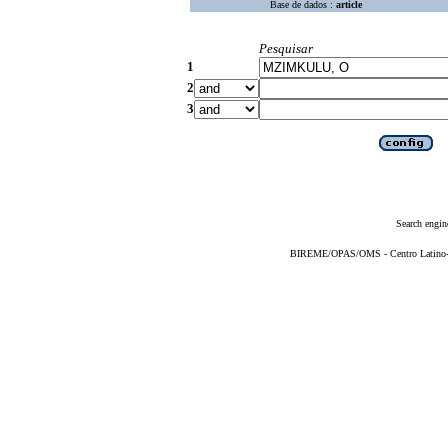
Base de dados :
article
Pesquisar
1
2
3
Search engin
BIREME/OPAS/OMS - Centro Latino-Am