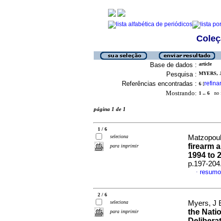
Coleç
Base de dados :
article
Pesquisa :
MYERS, J
Referências encontradas :
refina
6
[
Mostrando:
1 .. 6
no f
página 1 de 1
1 / 6
seleciona
Matzopoul
firearm 
para imprimir
1994 to 
p.197-204
resumo
·
2 / 6
seleciona
Myers, J E
the Natio
para imprimir
Delibera