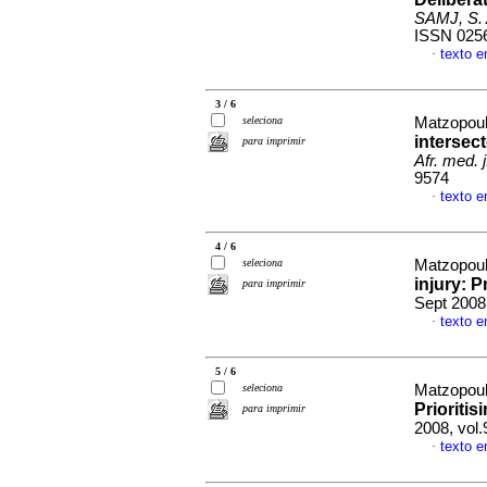
SAMJ, S. A
ISSN 025
texto e
·
3 / 6
seleciona
Matzopoul
intersec
para imprimir
Afr. med. j
9574
texto e
·
4 / 6
seleciona
Matzopoul
injury: P
para imprimir
Sept 2008
texto e
·
5 / 6
seleciona
Matzopoul
Prioritis
para imprimir
2008, vol
texto e
·