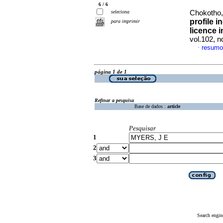
6 / 6
seleciona
Chokotho,
profile i
para imprimir
licence i
vol.102, 
resumo
·
página 1 de 1
Refinar a pesquisa
Base de dados :
article
Pesquisar
1
2
3
Search engin