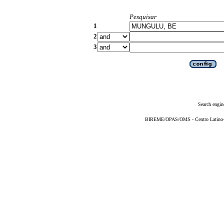
Pesquisar
1
2
3
Search engin
BIREME/OPAS/OMS - Centro Latino-Am