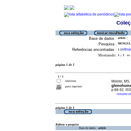
Coleç
Base de dados :
article
Pesquisa :
MUNGULU,
Referências encontradas :
refina
1
[
Mostrando:
1 .. 1
no f
página 1 de 1
1 / 1
seleciona
Moloto, MS,
glenohumer
para imprimir
p.88-92. IS
resumo em
·
página 1 de 1
Refinar a pesquisa
Base de dados :
article