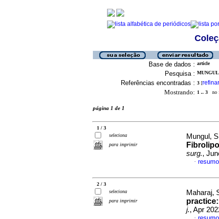
Coleç
Base de dados :
article
Pesquisa :
MUNGUL, 
Referências encontradas :
refina
3
[
Mostrando:
1 .. 3
no f
página 1 de 1
1 / 3
seleciona
Mungul, S
Fibrolipo
para imprimir
surg.
, Jun
resumo
·
2 / 3
seleciona
Maharaj, 
practice:
para imprimir
j.
, Apr 202
resumo
·