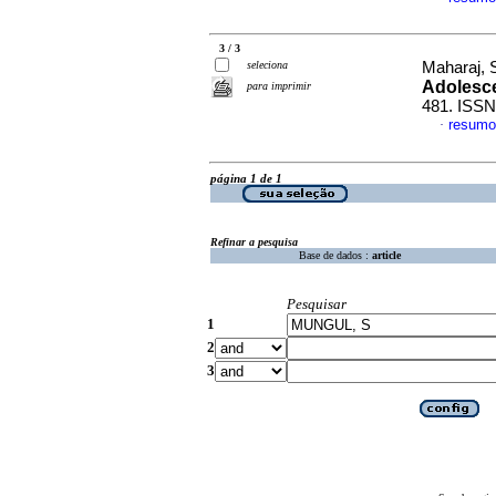
3 / 3
seleciona
Maharaj, 
Adolesc
para imprimir
481. ISSN
resumo
·
página 1 de 1
Refinar a pesquisa
Base de dados :
article
Pesquisar
1
2
3