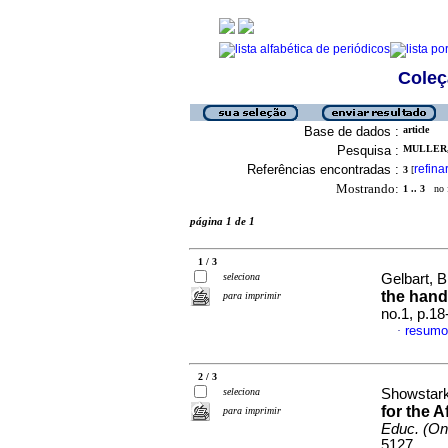
Coleç
Base de dados :
article
Pesquisa :
MULLER, 
Referências encontradas :
refina
3
[
Mostrando:
1 .. 3
no f
página 1 de 1
1 / 3
seleciona
Gelbart, B
the hand
para imprimir
no.1, p.1
resumo
·
2 / 3
seleciona
Showstark
for the A
para imprimir
Educ. (On
5127