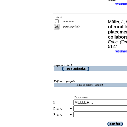
resumo
·
3 / 3
seleciona
Müller, J,
of rural 
para imprimir
placemen
collabora
Educ. (On
5127
resumo
·
página 1 de 1
Refinar a pesquisa
Base de dados :
article
Pesquisar
1
2
3