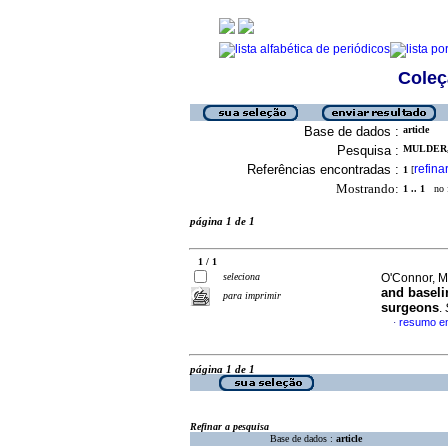
Coleç
Base de dados :
article
Pesquisa :
MULDER,
Referências encontradas :
refina
1
[
Mostrando:
1 .. 1
no f
página 1 de 1
1 / 1
seleciona
O'Connor, M
and baseli
para imprimir
surgeons
.
resumo em
·
página 1 de 1
Refinar a pesquisa
Base de dados :
article