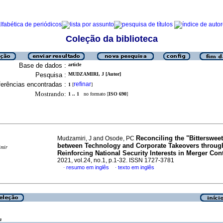
Coleção da biblioteca
Base de dados :
article
Pesquisa :
MUDZAMIRI, J [Autor]
erências encontradas :
refinar
1
[
]
Mostrando:
1 .. 1
no formato [
ISO 690
]
Reconciling the "Bitterswee
Mudzamiri, J and Osode, PC
between Technology and Corporate Takeovers throug
imir
Reinforcing National Security Interests in Merger Con
2021, vol.24, no.1, p.1-32. ISSN 1727-3781
resumo em inglês
texto em inglês
·
·
a