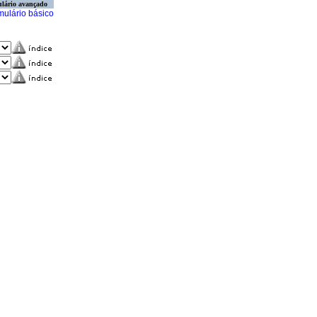
lário avançado
mulário básico