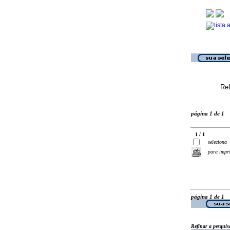
Ref
página 1 de 1
1 / 1
seleciona
para impr
página 1 de 1
Refinar a pesquis