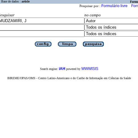
Base de dados :
article
Formu
Formulário livre
For
Pesquisar por :
esquisar
no campo
iAH
WWWISIS
Search engine:
powered by
BIREME/OPAS/OMS - Centro Latino-Americano e do Caribe de Informação em Ciências da Saúde