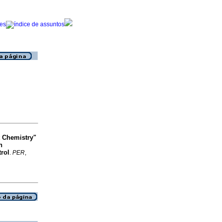
t Chemistry"
h
trol
.
PER
,